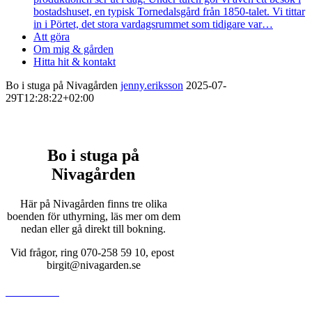
bostadshuset, en typisk Tornedalsgård från 1850-talet. Vi tittar
in i Pörtet, det stora vardagsrummet som tidigare var…
Att göra
Om mig & gården
Hitta hit & kontakt
Bo i stuga på Nivagården
jenny.eriksson
2025-07-
29T12:28:22+02:00
Bo i stuga på
Nivagården
Här på Nivagården finns tre olika
boenden för uthyrning, läs mer om dem
nedan eller gå direkt till bokning.
Vid frågor, ring 070-258 59 10, epost
birgit@nivagarden.se
Boka online