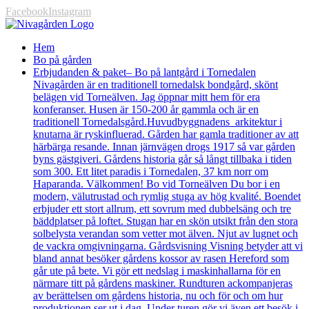
Facebook
Instagram
Hem
Bo på gården
Erbjudanden & paket
– Bo på lantgård i Tornedalen
Nivagården är en traditionell tornedalsk bondgård, skönt
belägen vid Torneälven. Jag öppnar mitt hem för era
konferanser. Husen är 150-200 år gammla och är en
traditionell Tornedalsgård.Huvudbyggnadens arkitektur i
knutarna är ryskinfluerad. Gården har gamla traditioner av att
härbärga resande. Innan järnvägen drogs 1917 så var gården
byns gästgiveri. Gårdens historia går så långt tillbaka i tiden
som 300. Ett litet paradis i Tornedalen, 37 km norr om
Haparanda. Välkommen! Bo vid Torneälven Du bor i en
modern, välutrustad och rymlig stuga av hög kvalité. Boendet
erbjuder ett stort allrum, ett sovrum med dubbelsäng och tre
bäddplatser på loftet. Stugan har en skön utsikt från den stora
solbelysta verandan som vetter mot älven. Njut av lugnet och
de vackra omgivningarna. Gårdsvisning Visning betyder att vi
bland annat besöker gårdens kossor av rasen Hereford som
går ute på bete. Vi gör ett nedslag i maskinhallarna för en
närmare titt på gårdens maskiner. Rundturen ackompanjeras
av berättelsen om gårdens historia, nu och för och om hur
produktionen ser ut i dag. Under turen gör vi även ett besök i