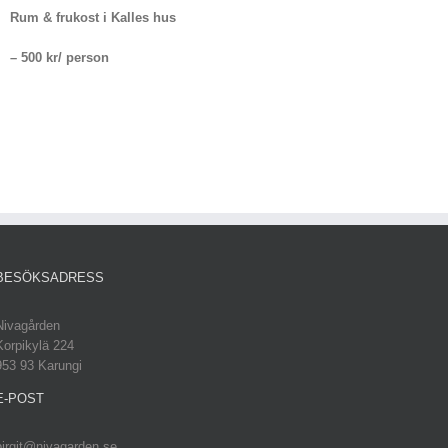
Rum & frukost i Kalles hus
– 500 kr/ person
BESÖKSADRESS
Nivagården
Korpikylä 224
953 93 Karungi
E-POST
birgit@nivagarden.se