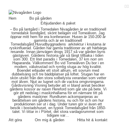
F
Hem
Bo på gården
Erbjudanden & paket
– Bo på lantgård i Tornedalen Nivagården är en traditionell
tornedalsk bondgård, skönt belägen vid Torneälven. Jag
öppnar mitt hem för era konferanser. Husen är 150-200 år
gammla och är en traditionell
Tornedalsgård.Huvudbyggnadens arkitektur i knutarna är
ryskinfluerad. Gården har gamla traditioner av att härbärga
resande. Innan järnvägen drogs 1917 så var gården byns
gästgiveri. Gårdens historia går så långt tillbaka i tiden
som 300. Ett litet paradis i Tornedalen, 37 km norr om
Haparanda. Välkommen! Bo vid Torneälven Du bor i en
modern, välutrustad och rymlig stuga av hög kvalité.
Boendet erbjuder ett stort allrum, ett sovrum med
dubbelsäng och tre bäddplatser på loftet. Stugan har en
skön utsikt från den stora solbelysta verandan som vetter
mot älven. Njut av lugnet och de vackra omgivningarna.
Gårdsvisning Visning betyder att vi bland annat besöker
gårdens kossor av rasen Hereford som går ute på bete. Vi
gör ett nedslag i maskinhallarna för en närmare titt på
gårdens maskiner. Rundturen ackompanjeras av
berättelsen om gårdens historia, nu och för och om hur
produktionen ser ut i dag. Under turen gör vi även ett
besök i bostadshuset, en typisk Tornedalsgård från 1850-
talet. Vi tittar in i Pörtet, det stora vardagsrummet som
tidigare var…
Att göra
Om mig & gården
Hitta hit & kontakt